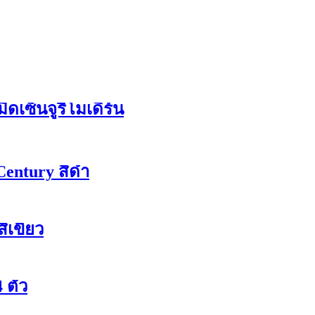
เซ็นจูรี่โมเดิร์น
entury สีดำ
ีเขียว
 ตัว