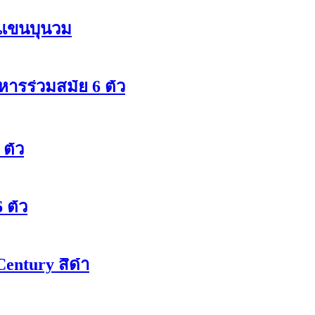
วแขนบุนวม
ารร่วมสมัย 6 ตัว
 ตัว
 ตัว
entury สีดำ